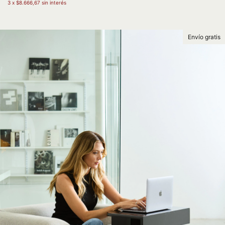
3
x
$8.666,67
sin interés
Envío gratis