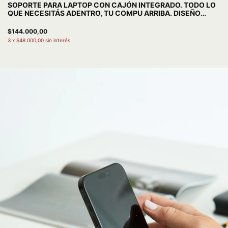
SOPORTE PARA LAPTOP CON CAJÓN INTEGRADO. TODO LO
QUE NECESITÁS ADENTRO, TU COMPU ARRIBA. DISEÑO
ERGONÓMICO, ACERO Y MADERA. FABRICADO EN
ARGENTINA.
$144.000,00
3
x
$48.000,00
sin interés